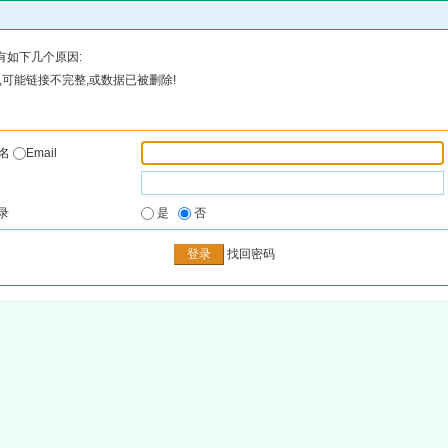
有如下几个原因:
可能链接不完整,或数据已被删除!
户名
Email
录
是
否
找回密码